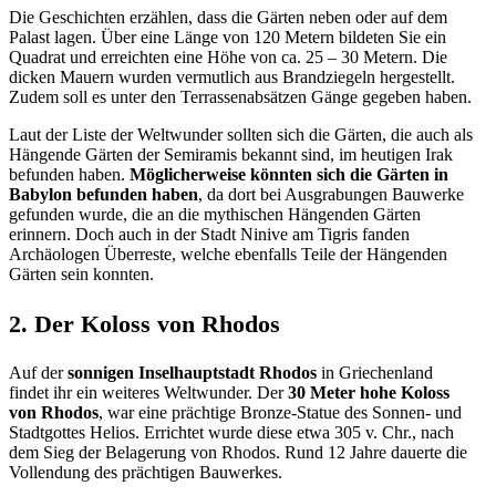
Die Geschichten erzählen, dass die Gärten neben oder auf dem
Palast lagen. Über eine Länge von 120 Metern bildeten Sie ein
Quadrat und erreichten eine Höhe von ca. 25 – 30 Metern. Die
dicken Mauern wurden vermutlich aus Brandziegeln hergestellt.
Zudem soll es unter den Terrassenabsätzen Gänge gegeben haben.
Laut der Liste der Weltwunder sollten sich die Gärten, die auch als
Hängende Gärten der Semiramis bekannt sind, im heutigen Irak
befunden haben.
Möglicherweise könnten sich die Gärten in
Babylon befunden haben
, da dort bei Ausgrabungen Bauwerke
gefunden wurde, die an die mythischen Hängenden Gärten
erinnern. Doch auch in der Stadt Ninive am Tigris fanden
Archäologen Überreste, welche ebenfalls Teile der Hängenden
Gärten sein konnten.
2. Der Koloss von Rhodos
Auf der
sonnigen Inselhauptstadt Rhodos
in Griechenland
findet ihr ein weiteres Weltwunder. Der
30 Meter hohe Koloss
von Rhodos
, war eine prächtige Bronze-Statue des Sonnen- und
Stadtgottes Helios. Errichtet wurde diese etwa 305 v. Chr., nach
dem Sieg der Belagerung von Rhodos. Rund 12 Jahre dauerte die
Vollendung des prächtigen Bauwerkes.