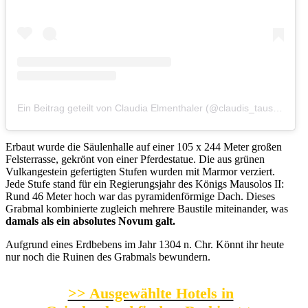
Ein Beitrag geteilt von Claudia Elmenthaler (@claudis_tausend_dinge)
Erbaut wurde die Säulenhalle auf einer 105 x 244 Meter großen
Felsterrasse, gekrönt von einer Pferdestatue. Die aus grünen
Vulkangestein gefertigten Stufen wurden mit Marmor verziert.
Jede Stufe stand für ein Regierungsjahr des Königs Mausolos II:
Rund 46 Meter hoch war das pyramidenförmige Dach. Dieses
Grabmal kombinierte zugleich mehrere Baustile miteinander, was
damals als ein absolutes Novum galt.
Aufgrund eines Erdbebens im Jahr 1304 n. Chr. Könnt ihr heute
nur noch die Ruinen des Grabmals bewundern.
>> Ausgewählte Hotels in