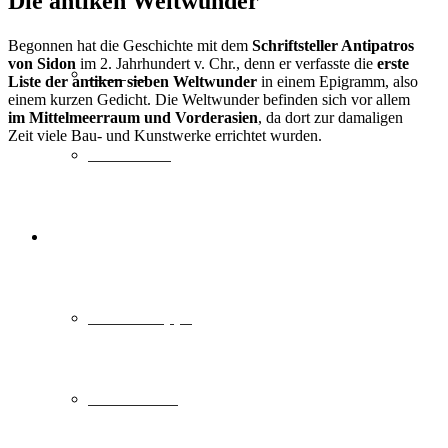
Die antiken Weltwunder
Begonnen hat die Geschichte mit dem
Schriftsteller Antipatros
von Sidon
im 2. Jahrhundert v. Chr., denn er verfasste die
erste
Europa
Liste der antiken sieben Weltwunder
in einem Epigramm, also
einem kurzen Gedicht. Die Weltwunder befinden sich vor allem
im Mittelmeerraum und Vorderasien
, da dort zur damaligen
Zeit viele Bau- und Kunstwerke errichtet wurden.
Fernreisen
Reisemagazin
Insider Tipps
Reisetrends