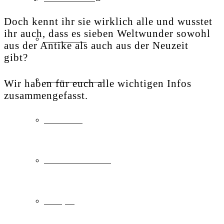
Doch kennt ihr sie wirklich alle und wusstet
ihr auch, dass es sieben Weltwunder sowohl
Städtereise
aus der Antike als auch aus der Neuzeit
gibt?
Familienurlaub
Wir haben für euch alle wichtigen Infos
zusammengefasst.
Skiurlaub
Freizeit & Action
Camping