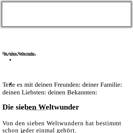
Die sieben Weltwunder
BLOG
Themen
Teile es mit
deinen Freunden:
deiner Familie:
deinen Liebsten:
deinen Bekannten:
Die sieben Weltwunder
Wellness
Von den sieben Weltwundern hat bestimmt
schon jeder einmal gehört.
Meer & Seen