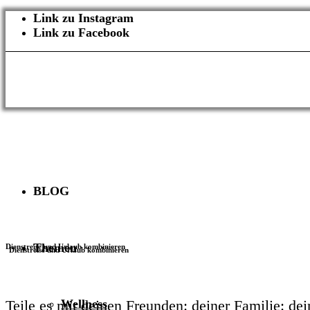
Link zu Instagram
Link zu Facebook
BLOG
Themen
Dienstreise und Urlaub kombinieren
Wellness
Teile es mit
deinen Freunden:
deiner Familie:
dei