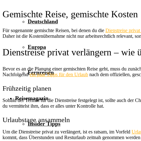
Gemischte Reise, gemischte Kosten
Deutschland
Für sogenannte gemischte Reisen, bei denen du die
Dienstreise privat
Daher ist die Kostenübernahme nicht nur arbeitsrechtlich relevant, son
Europa
Dienstreise privat verlängern – wie
Bevor es an die Planung einer gemischten Reise geht, muss du zunäch
Fernreisen
Nachfolgend
ein paar Tipps für den Urlaub
nach dem offiziellen, gesc
Frühzeitig planen
Reisemagazin
Sobald der Termin für die Dienstreise festgelegt ist, sollte auch der
du vermittelst ihm, dass er alles unter Kontrolle hat.
Urlaubstage ansammeln
Insider Tipps
Um die Dienstreise privat zu verlängert, ist es ratsam, im Vorfeld
Urla
kommt, dass Überstunden und Resturlaub zeitnah genommen werden mü