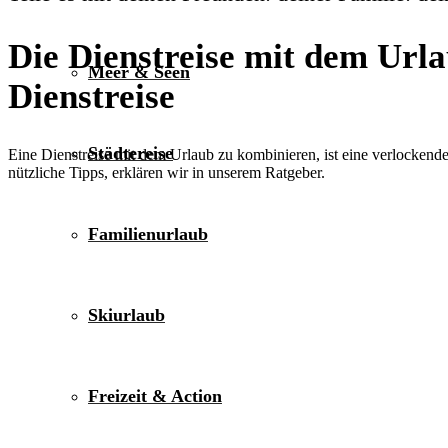
Die Dienstreise mit dem Urla
Meer & Seen
Dienstreise
Städtereise
Eine Dienstreise mit dem Urlaub zu kombinieren, ist eine verlocken
nützliche Tipps, erklären wir in unserem Ratgeber.
Familienurlaub
Skiurlaub
Freizeit & Action