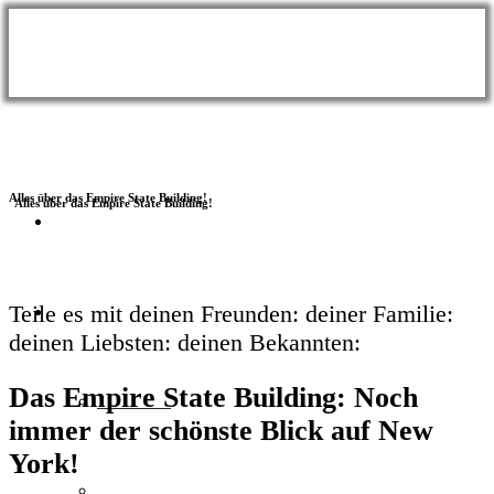
Alles über das Empire State Building!
BLOG
Themen
Teile es mit
deinen Freunden:
deiner Familie:
deinen Liebsten:
deinen Bekannten:
Das
Empire
State
Building
: Noch
Wellness
immer der schönste Blick auf New
York!
Meer & Seen