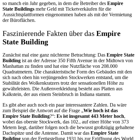
so manch ein Jahr gegeben, in dem die Betreiber des
Empire
State Buildings
mehr Geld mit Ticketverkäufen für die
Aussichtsplattformen eingenommen haben als mit der Vermietung
der Büroflächen.
Faszinierende Fakten über das
Empire
State Building
Zunächst mal eine ganz nüchterne Betrachtung: Das
Empire
State
Building
ist an der Adresse 350 Fifth Avenue in der Midtown von
Manhattan zu finden und hat eine Nutzfläche von 208.000
Quadratmetern. Die charakteristische Form des Gebäudes mit den
sich nach oben hin verjüngenden Stockwerken entstand, um die
Stabilität des Wolkenkratzers trotz der sensationellen Höhe zu
gewährleisten. Die Außenverkleidung besteht aus Platten aus
Kalkstein, der aus einem Steinbruch in Indiana stammt.
Es gibt aber auch noch ein paar interessantere Zahlen. Da wäre
zum Beispiel die Antwort auf die Frage „
Wie hoch ist das
Empire State Building
?“:
Es ist insgesamt 443 Meter hoch
,
wobei das oberste Stockwerk, das 102., auf einer Höhe von 373
Metern liegt, darüber folgen noch die bewusst großzügig gehaltene
Dachspitze und die Antenne. Damit war das
Empire State
Building
von der Fertigstellung 1931 bis zur Eröffnung des World