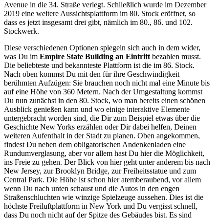
Avenue in die 34. Straße verlegt. Schließlich wurde im Dezember
2019 eine weitere Aussichtsplattform im 80. Stock eröffnet, so
dass es jetzt insgesamt drei gibt, nämlich im 80., 86. und 102.
Stockwerk.
Diese verschiedenen Optionen spiegeln sich auch in dem wider,
was Du im
Empire State Building an Eintritt
bezahlen musst.
Die beliebteste und bekannteste Plattform ist die im 86. Stock.
Nach oben kommst Du mit den für ihre Geschwindigkeit
berühmten Aufzügen: Sie brauchen noch nicht mal eine Minute bis
auf eine Höhe von 360 Metern. Nach der Umgestaltung kommst
Du nun zunächst in den 80. Stock, wo man bereits einen schönen
Ausblick genießen kann und wo einige interaktive Elemente
untergebracht worden sind, die Dir zum Beispiel etwas über die
Geschichte New Yorks erzählen oder Dir dabei helfen, Deinen
weiteren Aufenthalt in der Stadt zu planen. Oben angekommen,
findest Du neben dem obligatorischen Andenkenladen eine
Rundumverglasung, aber vor allem hast Du hier die Möglichkeit,
ins Freie zu gehen. Der Blick von hier geht unter anderem bis nach
New Jersey, zur Brooklyn Bridge, zur Freiheitsstatue und zum
Central Park. Die Höhe ist schon hier atemberaubend, vor allem
wenn Du nach unten schaust und die Autos in den engen
Straßenschluchten wie winzige Spielzeuge aussehen. Dies ist die
höchste Freiluftplattform in New York und Du vergisst schnell,
dass Du noch nicht auf der Spitze des Gebäudes bist. Es sind