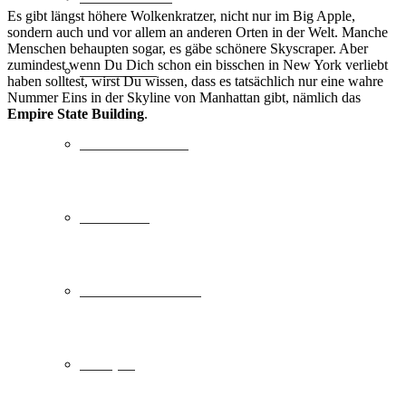
Es gibt längst höhere Wolkenkratzer, nicht nur im Big Apple,
sondern auch und vor allem an anderen Orten in der Welt. Manche
Menschen behaupten sogar, es gäbe schönere Skyscraper. Aber
zumindest wenn Du Dich schon ein bisschen in New York verliebt
Städtereise
haben solltest, wirst Du wissen, dass es tatsächlich nur eine wahre
Nummer Eins in der Skyline von Manhattan gibt, nämlich das
Empire State Building
.
Familienurlaub
Skiurlaub
Freizeit & Action
Camping