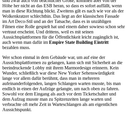
sind zwar auch von beachtlicher Größe, kommen aber von der
Höhe her nicht an das ESB heran, so dass es sofort auffällt, wenn
man in diese Richtung blickt. Zweitens gilt es nach wie vor als der
Wolkenkratzer schlechthin. Das liegt an der klassischen Fassade
im Art Deco-Stil und an der Tatsache, dass es in unzähligen
Filmen eine Rolle gespielt hat und einem daher sowieso schon sehr
vertraut erscheint. Und drittens, weil es mit seinen
Aussichtsplattformen für die Öffentlichkeit leicht zugänglich ist,
auch wenn man dafür im
Empire State Building Eintritt
bezahlen muss.
Wer schon einmal in dem Gebäude war, um auf eine der
Aussichtsplattformen zu gelangen, kann sich mit Sicherheit an die
beeindruckende Lobby mit ihrem Marmordesign erinnern. Kein
Wunder, schließlich war diese New Yorker Sehenswürdigkeit
lange vor allem dafür berühmt, dass man in mehreren
aufeinanderfolgenden, langen Schlangen warten musste, bis man
endlich in einen der Aufzüge gelangte, um nach oben zu fahren.
Sowohl vor dem Eingang als auch vor dem Ticketschalter und
dem Aufzug musste man zu Spitzenzeiten lange warten und
verbrachte oft mehr Zeit in Warteschlangen als am eigentlichen
Aussichtspunkt.