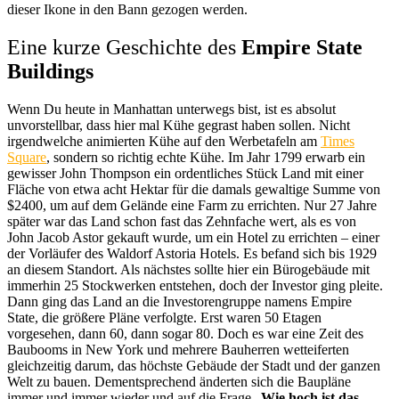
dieser Ikone in den Bann gezogen werden.
Eine kurze Geschichte des
Empire State
Buildings
Wenn Du heute in Manhattan unterwegs bist, ist es absolut
unvorstellbar, dass hier mal Kühe gegrast haben sollen. Nicht
irgendwelche animierten Kühe auf den Werbetafeln am
Times
Square
, sondern so richtig echte Kühe. Im Jahr 1799 erwarb ein
gewisser John Thompson ein ordentliches Stück Land mit einer
Fläche von etwa acht Hektar für die damals gewaltige Summe von
$2400, um auf dem Gelände eine Farm zu errichten. Nur 27 Jahre
später war das Land schon fast das Zehnfache wert, als es von
John Jacob Astor gekauft wurde, um ein Hotel zu errichten – einer
der Vorläufer des Waldorf Astoria Hotels. Es befand sich bis 1929
an diesem Standort. Als nächstes sollte hier ein Bürogebäude mit
immerhin 25 Stockwerken entstehen, doch der Investor ging pleite.
Dann ging das Land an die Investorengruppe namens Empire
State, die größere Pläne verfolgte. Erst waren 50 Etagen
vorgesehen, dann 60, dann sogar 80. Doch es war eine Zeit des
Baubooms in New York und mehrere Bauherren wetteiferten
gleichzeitig darum, das höchste Gebäude der Stadt und der ganzen
Welt zu bauen. Dementsprechend änderten sich die Baupläne
immer und immer wieder und auf die Frage „
Wie hoch ist das