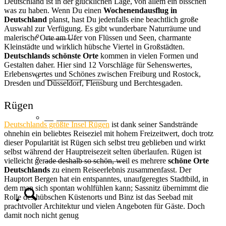
Deutschland ist in der glücklichen Lage, von allem ein bisschen
was zu haben. Wenn Du einen
Wochenendausflug in
Deutschland
planst, hast Du jedenfalls eine beachtlich große
Auswahl zur Verfügung. Es gibt wunderbare Naturräume und
Schweiz
malerische Orte am Ufer von Flüssen und Seen, charmante
Kleinstädte und wirklich hübsche Viertel in Großstädten.
Deutschlands schönste Orte
kommen in vielen Formen und
Gestalten daher. Hier sind 12 Vorschläge für Sehenswertes,
Erlebenswertes und Schönes zwischen Freiburg und Rostock,
Geschenkideen
Dresden und Düsseldorf, Flensburg und Berchtesgaden.
Rügen
Top Hotelketten
Deutschlands größte Insel Rügen
ist dank seiner Sandstrände
ohnehin ein beliebtes Reiseziel mit hohem Freizeitwert, doch trotz
dieser Popularität ist Rügen sich selbst treu geblieben und wirkt
selbst während der Hauptreisezeit selten überlaufen. Rügen ist
MULTI-Reisescheine
vielleicht gerade deshalb so schön, weil es mehrere
schöne Orte
Deutschlands
zu einem Reiseerlebnis zusammenfasst. Der
Hauptort Bergen hat ein entspanntes, unaufgeregtes Stadtbild, in
dem man sich spontan wohlfühlen kann; Sassnitz übernimmt die
Rolle des hübschen Küstenorts und Binz ist das Seebad mit
Suche
prachtvoller Architektur und vielen Angeboten für Gäste. Doch
damit noch nicht genug