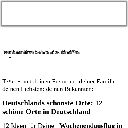
Deutschlands schönste Orte in Nord, Ost, Süd und West
BLOG
Themen
Teile es mit
deinen Freunden:
deiner Familie:
deinen Liebsten:
deinen Bekannten:
Deutschlands schönste Orte
: 12
Wellness
schöne Orte in Deutschland
12 Ideen für Deinen
Wochenendausflug in
Meer & Seen