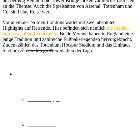
nur der Big Ben und die Tower Bridge locken zahlreiche Touristen
an die Themse. Auch die Spielstätten von Arsenal, Tottenham und
Co. sind eine Reise wert.
Europa
Vor allem der Norden Londons wartet mit zwei absoluten
Highlights auf Reisende. Hier befinden sich nämlich
die Stadien
von Arsenal und Tottenham
. Beide Vereine haben in England eine
lange Tradition und zahlreiche Fußballerlegenden hervorgebracht.
Zudem zählen das Tottenham Hotspur Stadium und das Emirates
Fernreisen
Stadium zu den drei größten Stadien der Liga.
Reisemagazin
Insider Tipps
Reisetrends