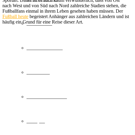
Sportart. Daher ist es auch kaum verwunderlich, dass von Ost
nach West und von Süd nach Nord zahlreiche Stadien stehen, die
Fußballfans einmal in ihrem Leben gesehen haben müssen. Der
Fußball heute
begeistert Anhänger aus zahlreichen Ländern und ist
häufig ein Grund für eine Reise dieser Art.
Städtereise
Familienurlaub
Skiurlaub
Freizeit & Action
Camping