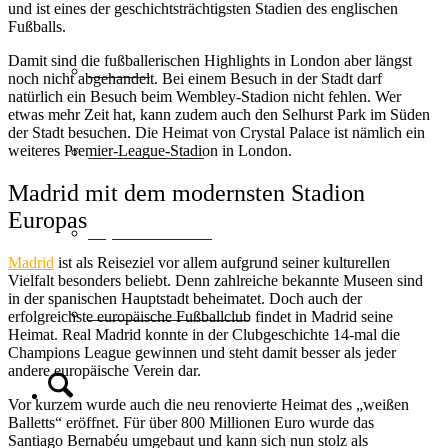
und ist eines der geschichtsträchtigsten Stadien des englischen
Fußballs.
Damit sind die fußballerischen Highlights in London aber längst
Schweiz
noch nicht abgehandelt. Bei einem Besuch in der Stadt darf
natürlich ein Besuch beim Wembley-Stadion nicht fehlen. Wer
etwas mehr Zeit hat, kann zudem auch den Selhurst Park im Süden
der Stadt besuchen. Die Heimat von Crystal Palace ist nämlich ein
Geschenkideen
weiteres Premier-League-Stadion in London.
Madrid mit dem modernsten Stadion
Europas
Top Hotelketten
Madrid
ist als Reiseziel vor allem aufgrund seiner kulturellen
Vielfalt besonders beliebt. Denn zahlreiche bekannte Museen sind
in der spanischen Hauptstadt beheimatet. Doch auch der
MULTI-Reisescheine
erfolgreichste europäische Fußballclub findet in Madrid seine
Heimat. Real Madrid konnte in der Clubgeschichte 14-mal die
Champions League gewinnen und steht damit besser als jeder
andere europäische Verein dar.
Suche
Vor kurzem wurde auch die neu renovierte Heimat des „weißen
Balletts“ eröffnet. Für über 800 Millionen Euro wurde das
Santiago Bernabéu umgebaut und kann sich nun stolz als