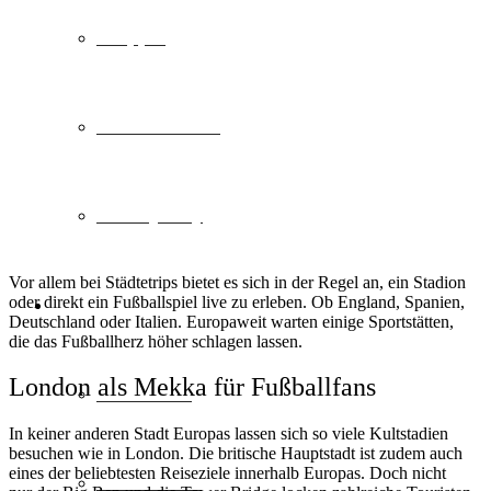
Shopping
Natur & Aktiv
Luxury Stay
Vor allem bei Städtetrips bietet es sich in der Regel an, ein Stadion
oder direkt ein Fußballspiel live zu erleben. Ob England, Spanien,
Destinationen
Deutschland oder Italien. Europaweit warten einige Sportstätten,
die das Fußballherz höher schlagen lassen.
London als Mekka für Fußballfans
Lost Places
In keiner anderen Stadt Europas lassen sich so viele Kultstadien
besuchen wie in London. Die britische Hauptstadt ist zudem auch
eines der beliebtesten Reiseziele innerhalb Europas. Doch nicht
Deutschland