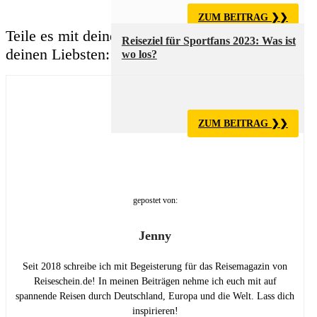
ZUM BEITRAG
Teile es mit
deinen Freunden:
deiner Familie:
Reiseziel für Sportfans 2023: Was ist
deinen Liebsten:
deinen Bekannten:
wo los?
ZUM BEITRAG
gepostet von:
Jenny
Seit 2018 schreibe ich mit Begeisterung für das Reisemagazin von
Reiseschein.de! In meinen Beiträgen nehme ich euch mit auf
spannende Reisen durch Deutschland, Europa und die Welt. Lass dich
inspirieren!