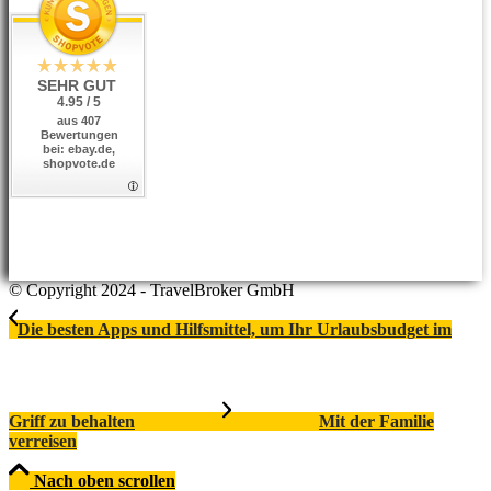
SEHR GUT
4.95 / 5
aus 407
Bewertungen
bei: ebay.de,
shopvote.de
© Copyright 2024 - TravelBroker GmbH
Die besten Apps und Hilfsmittel, um Ihr Urlaubsbudget im
Griff zu behalten
Mit der Familie
verreisen
Nach oben scrollen