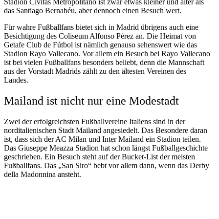
Stadion Cívitas Metropolitano ist zwar etwas kleiner und älter als
das Santiago Bernabéu, aber dennoch einen Besuch wert.
Für wahre Fußballfans bietet sich in Madrid übrigens auch eine
Besichtigung des Coliseum Alfonso Pérez an. Die Heimat von
Getafe Club de Fútbol ist nämlich genauso sehenswert wie das
Stadion Rayo Vallecano. Vor allem ein Besuch bei Rayo Vallecano
ist bei vielen Fußballfans besonders beliebt, denn die Mannschaft
aus der Vorstadt Madrids zählt zu den ältesten Vereinen des
Landes.
Mailand ist nicht nur eine Modestadt
Zwei der erfolgreichsten Fußballvereine Italiens sind in der
norditalienischen Stadt Mailand angesiedelt. Das Besondere daran
ist, dass sich der AC Milan und Inter Mailand ein Stadion teilen.
Das Giuseppe Meazza Stadion hat schon längst Fußballgeschichte
geschrieben. Ein Besuch steht auf der Bucket-List der meisten
Fußballfans. Das „San Siro“ bebt vor allem dann, wenn das Derby
della Madonnina ansteht.