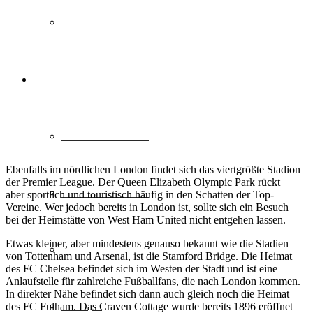
Sehenswürdigkeiten
>> REISESCHEIN.DE
Städtereisen DE
Ebenfalls im nördlichen London findet sich das viertgrößte Stadion
der Premier League. Der Queen Elizabeth Olympic Park rückt
Städtereisen EU
aber sportlich und touristisch häufig in den Schatten der Top-
Vereine. Wer jedoch bereits in London ist, sollte sich ein Besuch
bei der Heimstätte von West Ham United nicht entgehen lassen.
Etwas kleiner, aber mindestens genauso bekannt wie die Stadien
Deutschland
von Tottenham und Arsenal, ist die Stamford Bridge. Die Heimat
des FC Chelsea befindet sich im Westen der Stadt und ist eine
Anlaufstelle für zahlreiche Fußballfans, die nach London kommen.
In direkter Nähe befindet sich dann auch gleich noch die Heimat
Europa
des FC Fulham. Das Craven Cottage wurde bereits 1896 eröffnet