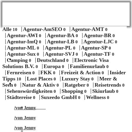
Alle
Agentur-AmSEO
Agentur-AMT
/
/
10
0
0
Agentur-AWI
Agentur-BA
Agentur-BR
/
/
/
0
0
0
Agentur-ImQ
Agentur-LB
Agentur-LJC
/
/
/
0
0
0
Agentur-ML
Agentur-PL
Agentur-SP
/
/
/
0
0
0
Agentur-Sux
Agentur-SVJ
Agentur-TF
/
/
/
0
0
0
BLOG
Camping
Deutschland
Electronic Visa
/
/
/
0
0
Solutions B.V.
Europa
Familienurlaub
/
/
0
0
0
Fernreisen
FKK
Freizeit & Action
Insider
/
/
/
/
0
0
0
Tipps
Lost Places
Luxury Stay
Meer &
/
/
/
10
0
0
Themen
Seen
Natur & Aktiv
Ratgeber
Reisetrends
/
/
/
0
0
0
0
Sehenswürdigkeiten
Shopping
Skiurlaub
/
/
/
0
0
0
Städtereise
Suxeedo GmbH
Wellness
/
/
/
0
0
0
Wellness
/
von Jenny
/
von Jenny
/
von Jenny
Meer & Seen