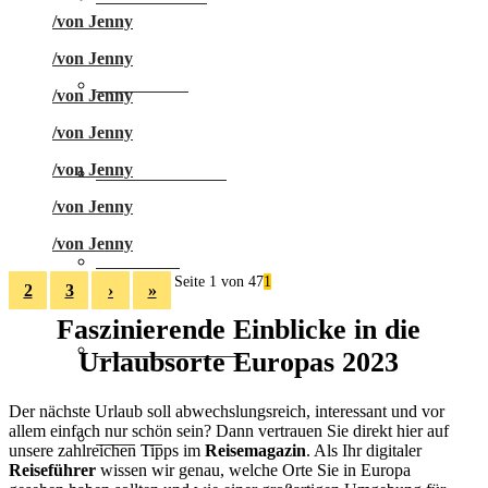
/
von Jenny
/
von Jenny
Städtereise
/
von Jenny
/
von Jenny
/
von Jenny
Familienurlaub
/
von Jenny
/
von Jenny
Skiurlaub
Seite 1 von 47
1
2
3
›
»
Faszinierende Einblicke in die
Freizeit & Action
Urlaubsorte Europas 2023
Der nächste Urlaub soll abwechslungsreich, interessant und vor
allem einfach nur schön sein? Dann vertrauen Sie direkt hier auf
Camping
unsere zahlreichen Tipps im
Reisemagazin
. Als Ihr digitaler
Reiseführer
wissen wir genau, welche Orte Sie in Europa