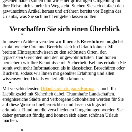
gesehen haben sollten und wie einer großartigen Umgebung für
Ihre Reise nichts mehr im Weg steht. Suchen Sie sich einfach den
Shopping
gewünschten Artikel heraus und erfahren bereits vor Beginn des
Urlaubs, was Sie sich nicht entgehen lassen sollten.
Verschaffen Sie sich einen Überblick
Natur & Aktiv
In unseren Artikeln verraten wir Ihnen als
Reiseführer
möglichst
exakt, welche Orte und Bereiche sich im Urlaub lohnen. Mit
breitem Hintergrundwissen zu den schönsten Orten, den
Luxury Stay
typischsten Gerichten und den ungewöhnlichsten Traditionen
bereichern wir Ihre Kenntnisse mit Sicherheit. Bei uns erhalten Sie
somit weit mehr Informationen als in klassischen Broschüren oder
Büchern, sodass wir Ihnen mit geballter Erfahrung und allen
wissenswerten Details weiterhelfen können.
Destinationen
Mit verschiedensten
Urlaubsorten in ganz Europa
ist auch Ihr
Lieblingsziel mit Sicherheit dabei. Traumhafte Landschaften,
ereignisreiche Städte und verborgene Schönheiten werden für Sie
auf diese Weise schnell erreichbar und lassen sich gezielt
Lost Places
erkunden. Rund um die verschiedenen Umgebungen werden Sie
daher garantiert fündig und können sich einen schönen Urlaub
machen.
Deutschland