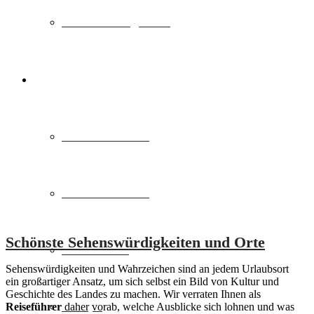
Sehenswürdigkeiten
>> REISESCHEIN.DE
Städtereisen DE
Städtereisen EU
Schönste Sehenswürdigkeiten und Orte
Deutschland
Sehenswürdigkeiten und Wahrzeichen sind an jedem Urlaubsort
ein großartiger Ansatz, um sich selbst ein Bild von Kultur und
Geschichte des Landes zu machen. Wir verraten Ihnen als
Europa
Reiseführer
daher vorab, welche Ausblicke sich lohnen und was