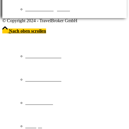
Sehenswürdigkeiten
© Copyright 2024 - TravelBroker GmbH
Nach oben scrollen
>> REISESCHEIN.DE
Städtereisen DE
Städtereisen EU
Deutschland
Europa