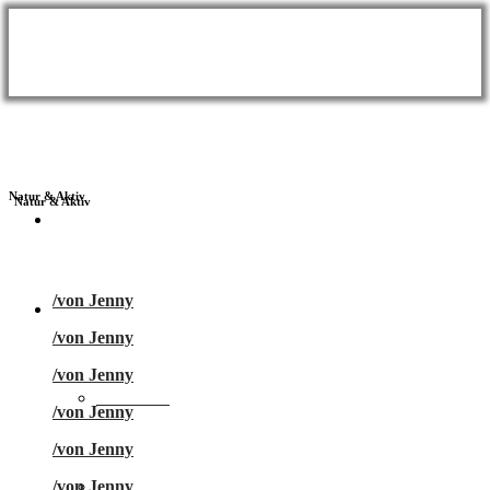
Natur
&
Aktiv
BLOG
/
von Jenny
Themen
/
von Jenny
/
von Jenny
Wellness
/
von Jenny
/
von Jenny
Meer & Seen
/
von Jenny