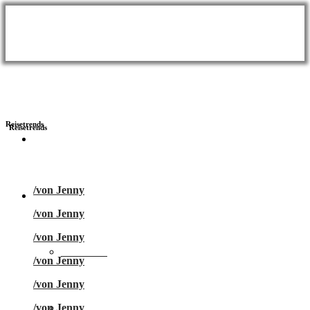
Reisetrends
BLOG
/
von Jenny
Themen
/
von Jenny
/
von Jenny
Wellness
/
von Jenny
/
von Jenny
Meer & Seen
/
von Jenny