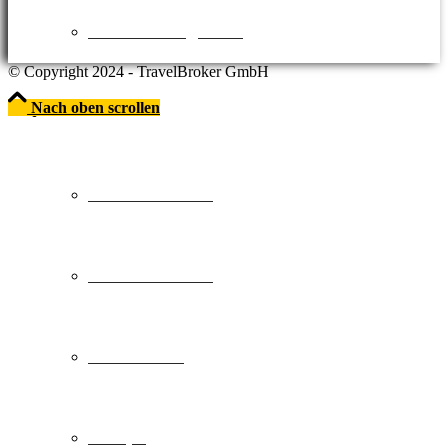
Sehenswürdigkeiten
© Copyright 2024 - TravelBroker GmbH
Nach oben scrollen
>> REISESCHEIN.DE
Städtereisen DE
Städtereisen EU
Deutschland
Europa