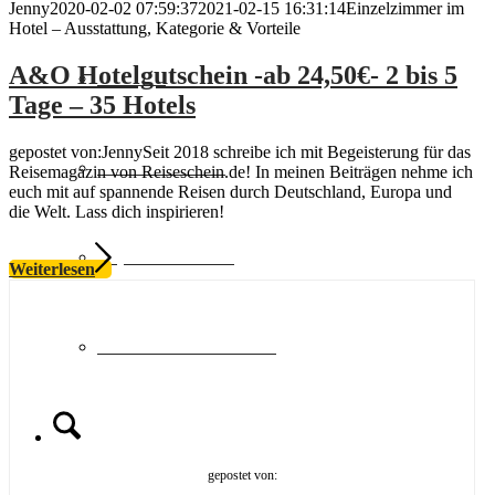
Jenny
2020-02-02 07:59:37
2021-02-15 16:31:14
Einzelzimmer im
Hotel – Ausstattung, Kategorie & Vorteile
A&O Hotelgutschein -ab 24,50€- 2 bis 5
Schweiz
Tage – 35 Hotels
gepostet von:JennySeit 2018 schreibe ich mit Begeisterung für das
Geschenkideen
Reisemagazin von Reiseschein.de! In meinen Beiträgen nehme ich
euch mit auf spannende Reisen durch Deutschland, Europa und
die Welt. Lass dich inspirieren!
Top Hotelketten
Weiterlesen
MULTI-Reisescheine
Suche
gepostet von: