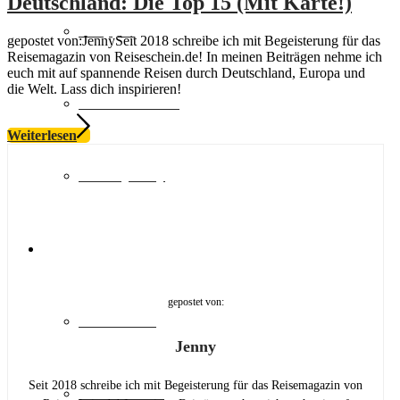
Deutschland: Die Top 15 (Mit Karte!)
Shopping
gepostet von:JennySeit 2018 schreibe ich mit Begeisterung für das
Reisemagazin von Reiseschein.de! In meinen Beiträgen nehme ich
euch mit auf spannende Reisen durch Deutschland, Europa und
die Welt. Lass dich inspirieren!
Natur & Aktiv
Weiterlesen
Luxury Stay
Destinationen
gepostet von:
Lost Places
Jenny
Seit 2018 schreibe ich mit Begeisterung für das Reisemagazin von
Deutschland