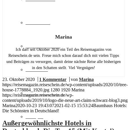
Städtereise
Marina
Familienurlaub
Ich darf seit Oktober 2020 ein Teil des Reisemagazins von
Reiseschein.de sein. Freue mich schon darauf dich mit vielen Tipps
und Beiträgen zu versorgen, damit deine nächste Reise alle bisherigen
in den Schatten stellt. Viel Vergnügen!
Skiurlaub
23. Oktober 2020
/
1 Kommentar
/
von
Marina
https://reisemagazin.reiseschein.de/wp-content/uploads/2020/10/tree-
house-1778884_1920.jpg
1280
1920
Marina
Freizeit & Action
https://reisemagazin.reiseschein.de/wp-
content/uploads/2019/10/logo-die-neue-art-claim-schwarz-blog3.png
Marina
2020-10-23 19:43:07
2021-02-15 15:53:24
Baumhaus Hotels:
Die Schönsten in Deutschland!
Camping
Außergewöhnlichste Hotels in