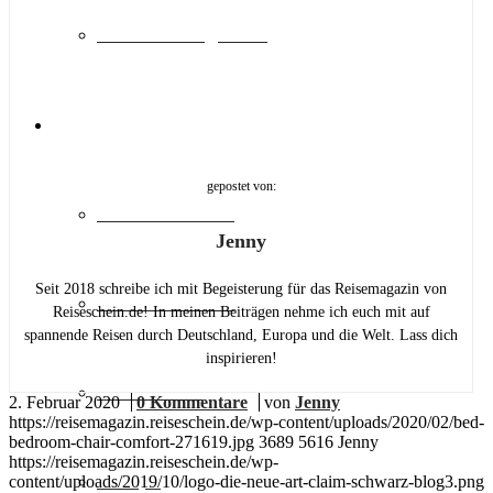
Sehenswürdigkeiten
>> REISESCHEIN.DE
gepostet von:
Städtereisen DE
Jenny
Seit 2018 schreibe ich mit Begeisterung für das Reisemagazin von
Städtereisen EU
Reiseschein.de! In meinen Beiträgen nehme ich euch mit auf
spannende Reisen durch Deutschland, Europa und die Welt. Lass dich
inspirieren!
Deutschland
2. Februar 2020
/
0 Kommentare
/
von
Jenny
https://reisemagazin.reiseschein.de/wp-content/uploads/2020/02/bed-
bedroom-chair-comfort-271619.jpg
3689
5616
Jenny
https://reisemagazin.reiseschein.de/wp-
Europa
content/uploads/2019/10/logo-die-neue-art-claim-schwarz-blog3.png