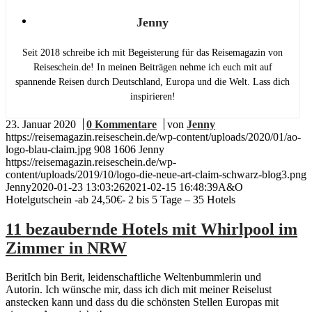
Menü
Menü
Jenny
Seit 2018 schreibe ich mit Begeisterung für das Reisemagazin von
Reiseschein.de! In meinen Beiträgen nehme ich euch mit auf
spannende Reisen durch Deutschland, Europa und die Welt. Lass dich
inspirieren!
23. Januar 2020
/
0 Kommentare
/
von
Jenny
https://reisemagazin.reiseschein.de/wp-content/uploads/2020/01/ao-
logo-blau-claim.jpg
908
1606
Jenny
https://reisemagazin.reiseschein.de/wp-
content/uploads/2019/10/logo-die-neue-art-claim-schwarz-blog3.png
Jenny
2020-01-23 13:03:26
2021-02-15 16:48:39
A&O
Hotelgutschein -ab 24,50€- 2 bis 5 Tage – 35 Hotels
11 bezaubernde Hotels mit Whirlpool im
Zimmer in NRW
BeritIch bin Berit, leidenschaftliche Weltenbummlerin und
Autorin. Ich wünsche mir, dass ich dich mit meiner Reiselust
anstecken kann und dass du die schönsten Stellen Europas mit