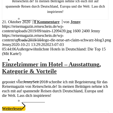
Reiseschein.de! In meinen Beiträgen nehme ich euch mit auf
spannende Reisen durch Deutschland, Europa und die Welt. Lass dich
inspirieren!
Europa
21. Oktober 2020
/
0 Kommentare
/
von
Jenny
https://reisemagazin.reiseschein.de/wp-
content/uploads/2019/09/stairs-1209439.jpg
1600
2400
Jenny
https://reisemagazin.reiseschein.de/wp-
Fernreisen
content/uploads/2019/10/logo-die-neue-art-claim-schwarz-blog3.png
Jenny
2020-10-21 13:29:20
2023-07-03
05:44:06
Außergewöhnlichste Hotels in Deutschland: Die Top 15
(Mit Karte!)
Reisemagazin
Einzelzimmer im Hotel – Ausstattung,
Kategorie & Vorteile
Insider Tipps
gepostet von:JennySeit 2018 schreibe ich mit Begeisterung für das
Reisemagazin von Reiseschein.de! In meinen Beiträgen nehme ich
euch mit auf spannende Reisen durch Deutschland, Europa und
die Welt. Lass dich inspirieren!
Reisetrends
Weiterlesen