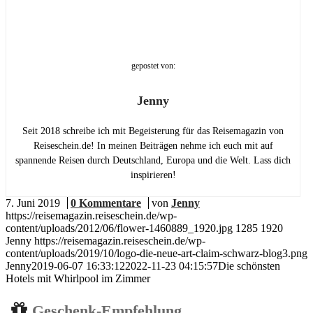
gepostet von:
Jenny
Seit 2018 schreibe ich mit Begeisterung für das Reisemagazin von
Reiseschein.de! In meinen Beiträgen nehme ich euch mit auf
spannende Reisen durch Deutschland, Europa und die Welt. Lass dich
inspirieren!
7. Juni 2019
/
0 Kommentare
/
von
Jenny
https://reisemagazin.reiseschein.de/wp-
content/uploads/2012/06/flower-1460889_1920.jpg
1285
1920
Jenny
https://reisemagazin.reiseschein.de/wp-
content/uploads/2019/10/logo-die-neue-art-claim-schwarz-blog3.png
Jenny
2019-06-07 16:33:12
2022-11-23 04:15:57
Die schönsten
Hotels mit Whirlpool im Zimmer
Geschenk-Empfehlung