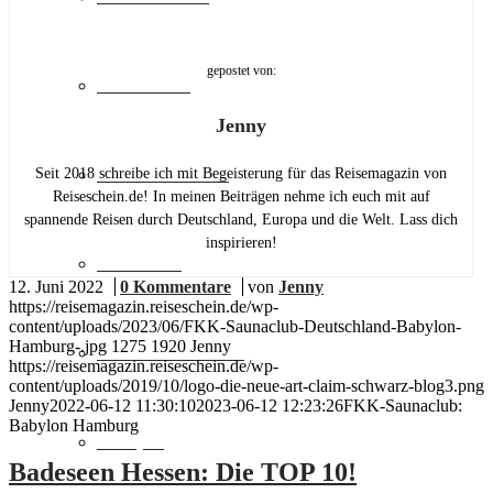
gepostet von:
Städtereise
Jenny
Familienurlaub
Seit 2018 schreibe ich mit Begeisterung für das Reisemagazin von
Reiseschein.de! In meinen Beiträgen nehme ich euch mit auf
spannende Reisen durch Deutschland, Europa und die Welt. Lass dich
inspirieren!
Skiurlaub
12. Juni 2022
/
0 Kommentare
/
von
Jenny
https://reisemagazin.reiseschein.de/wp-
content/uploads/2023/06/FKK-Saunaclub-Deutschland-Babylon-
Hamburg-.jpg
1275
1920
Jenny
Freizeit & Action
https://reisemagazin.reiseschein.de/wp-
content/uploads/2019/10/logo-die-neue-art-claim-schwarz-blog3.png
Jenny
2022-06-12 11:30:10
2023-06-12 12:23:26
FKK-Saunaclub:
Babylon Hamburg
Camping
Badeseen Hessen: Die TOP 10!