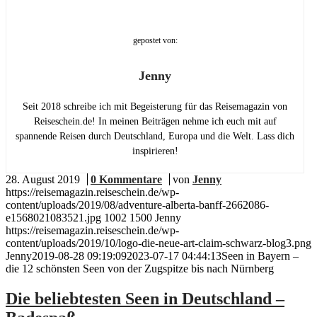
gepostet von:
Jenny
Seit 2018 schreibe ich mit Begeisterung für das Reisemagazin von
Reiseschein.de! In meinen Beiträgen nehme ich euch mit auf
spannende Reisen durch Deutschland, Europa und die Welt. Lass dich
inspirieren!
28. August 2019
/
0 Kommentare
/
von
Jenny
https://reisemagazin.reiseschein.de/wp-
content/uploads/2019/08/adventure-alberta-banff-2662086-
e1568021083521.jpg
1002
1500
Jenny
https://reisemagazin.reiseschein.de/wp-
content/uploads/2019/10/logo-die-neue-art-claim-schwarz-blog3.png
Jenny
2019-08-28 09:19:09
2023-07-17 04:44:13
Seen in Bayern –
die 12 schönsten Seen von der Zugspitze bis nach Nürnberg
Die beliebtesten Seen in Deutschland –