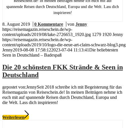
Reiseschein.de! In meinen Beiträgen nehme ich euch mit auf
spannende Reisen durch Deutschland, Europa und die Welt. Lass dich
inspirieren!
8. August 2019
/
0 Kommentare
/
von
Jenny
https://reisemagazin.reiseschein.de/wp-
content/uploads/2019/08/lake-2726653_1920.jpg
1279
1920
Jenny
https://reisemagazin.reiseschein.de/wp-
content/uploads/2019/10/logo-die-neue-art-claim-schwarz-blog3.png
Jenny
2019-08-08 17:58:12
2023-07-04 11:13:41
Die beliebtesten
Seen in Deutschland – Badespaß
Die 20 schönsten FKK Strände & Seen in
Deutschland
gepostet von:JennySeit 2018 schreibe ich mit Begeisterung für das
Reisemagazin von Reiseschein.de! In meinen Beiträgen nehme ich
euch mit auf spannende Reisen durch Deutschland, Europa und
die Welt. Lass dich inspirieren!
Weiterlesen