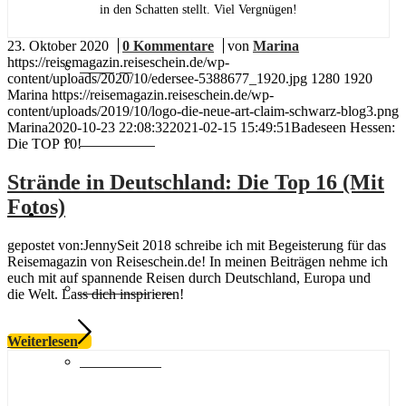
in den Schatten stellt. Viel Vergnügen!
23. Oktober 2020
/
0 Kommentare
/
von
Marina
https://reisemagazin.reiseschein.de/wp-
Europa
content/uploads/2020/10/edersee-5388677_1920.jpg
1280
1920
Marina
https://reisemagazin.reiseschein.de/wp-
content/uploads/2019/10/logo-die-neue-art-claim-schwarz-blog3.png
Marina
2020-10-23 22:08:32
2021-02-15 15:49:51
Badeseen Hessen:
Fernreisen
Die TOP 10!
Strände in Deutschland: Die Top 16 (Mit
Fotos)
Reisemagazin
gepostet von:JennySeit 2018 schreibe ich mit Begeisterung für das
Reisemagazin von Reiseschein.de! In meinen Beiträgen nehme ich
euch mit auf spannende Reisen durch Deutschland, Europa und
Insider Tipps
die Welt. Lass dich inspirieren!
Weiterlesen
Reisetrends