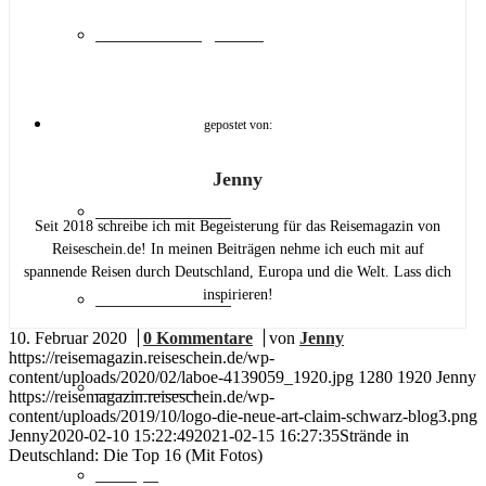
Sehenswürdigkeiten
>> REISESCHEIN.DE
gepostet von:
Jenny
Städtereisen DE
Seit 2018 schreibe ich mit Begeisterung für das Reisemagazin von
Reiseschein.de! In meinen Beiträgen nehme ich euch mit auf
spannende Reisen durch Deutschland, Europa und die Welt. Lass dich
inspirieren!
Städtereisen EU
10. Februar 2020
/
0 Kommentare
/
von
Jenny
https://reisemagazin.reiseschein.de/wp-
content/uploads/2020/02/laboe-4139059_1920.jpg
1280
1920
Jenny
Deutschland
https://reisemagazin.reiseschein.de/wp-
content/uploads/2019/10/logo-die-neue-art-claim-schwarz-blog3.png
Jenny
2020-02-10 15:22:49
2021-02-15 16:27:35
Strände in
Deutschland: Die Top 16 (Mit Fotos)
Europa