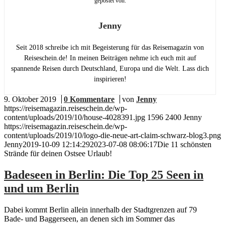
gepostet von:
Jenny
Seit 2018 schreibe ich mit Begeisterung für das Reisemagazin von
Reiseschein.de! In meinen Beiträgen nehme ich euch mit auf
spannende Reisen durch Deutschland, Europa und die Welt. Lass dich
inspirieren!
9. Oktober 2019
/
0 Kommentare
/
von
Jenny
https://reisemagazin.reiseschein.de/wp-
content/uploads/2019/10/house-4028391.jpg
1596
2400
Jenny
https://reisemagazin.reiseschein.de/wp-
content/uploads/2019/10/logo-die-neue-art-claim-schwarz-blog3.png
Jenny
2019-10-09 12:14:29
2023-07-08 08:06:17
Die 11 schönsten
Strände für deinen Ostsee Urlaub!
Badeseen in Berlin: Die Top 25 Seen in
und um Berlin
Dabei kommt Berlin allein innerhalb der Stadtgrenzen auf 79
Bade- und Baggerseen, an denen sich im Sommer das