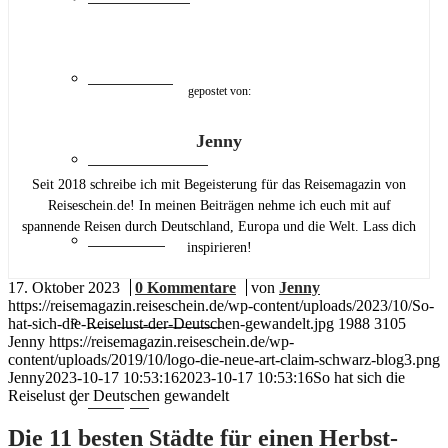
Städtereise
gepostet von:
Jenny
Familienurlaub
Seit 2018 schreibe ich mit Begeisterung für das Reisemagazin von
Reiseschein.de! In meinen Beiträgen nehme ich euch mit auf
spannende Reisen durch Deutschland, Europa und die Welt. Lass dich
Skiurlaub
inspirieren!
17. Oktober 2023
/
0 Kommentare
/
von
Jenny
https://reisemagazin.reiseschein.de/wp-content/uploads/2023/10/So-
Freizeit & Action
hat-sich-die-Reiselust-der-Deutschen-gewandelt.jpg
1988
3105
Jenny
https://reisemagazin.reiseschein.de/wp-
content/uploads/2019/10/logo-die-neue-art-claim-schwarz-blog3.png
Jenny
2023-10-17 10:53:16
2023-10-17 10:53:16
So hat sich die
Reiselust der Deutschen gewandelt
Camping
Die 11 besten Städte für einen Herbst-