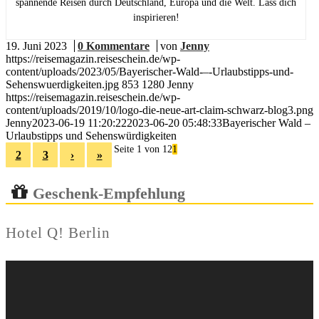
spannende Reisen durch Deutschland, Europa und die Welt. Lass dich
inspirieren!
19. Juni 2023
/
0 Kommentare
/
von
Jenny
https://reisemagazin.reiseschein.de/wp-
content/uploads/2023/05/Bayerischer-Wald-–-Urlaubstipps-und-
Sehenswuerdigkeiten.jpg
853
1280
Jenny
https://reisemagazin.reiseschein.de/wp-
content/uploads/2019/10/logo-die-neue-art-claim-schwarz-blog3.png
Jenny
2023-06-19 11:20:22
2023-06-20 05:48:33
Bayerischer Wald –
Urlaubstipps und Sehenswürdigkeiten
Seite 1 von 12
1
2
3
›
»
Geschenk-Empfehlung
Hotel Q! Berlin