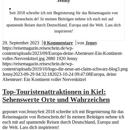
Jenny
Menü
Menü
Seit 2018 schreibe ich mit Begeisterung für das Reisemagazin von
Reiseschein.de! In meinen Beiträgen nehme ich euch mit auf
spannende Reisen durch Deutschland, Europa und die Welt. Lass dich
inspirieren!
29. September 2023
/
0 Kommentare
/
von
Jenny
https://reisemagazin.reiseschein.de/wp-
content/uploads/2023/09/Europa-deine-Abenteuer-Ein-Kontinent-
voller-Nervenkitzel.jpg
2880
1920
Jenny
https://reisemagazin.reiseschein.de/wp-
content/uploads/2019/10/logo-die-neue-art-claim-schwarz-blog3.png
Jenny
2023-09-29 04:32:18
2023-10-24 09:47:08
Europa, deine
Abenteuer: Ein Kontinent voller Nervenkitzel
Top-Touristenattraktionen in Kiel:
Sehenswerte Orte und Wahrzeichen
gepostet von:JennySeit 2018 schreibe ich mit Begeisterung für das
Reisemagazin von Reiseschein.de! In meinen Beiträgen nehme ich
euch mit auf spannende Reisen durch Deutschland, Europa und
die Welt. Lass dich inspirieren!