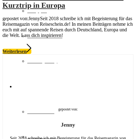
Kurztrip in Europa
Shopping
gepostet von:JennySeit 2018 schreibe ich mit Begeisterung für das
Reisemagazin von Reiseschein.de! In meinen Beiträgen nehme ich
euch mit auf spannende Reisen durch Deutschland, Europa und
Natur & Aktiv
die Welt. Lass dich inspirieren!
Weiterlesen
Luxury Stay
Destinationen
gepostet von:
Lost Places
Jenny
Deutschland
Seit 2018 schreibe ich mit Begeisterung für das Reisemagazin von