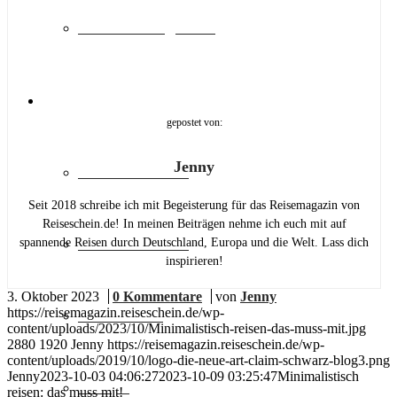
Sehenswürdigkeiten
>> REISESCHEIN.DE
gepostet von:
Jenny
Städtereisen DE
Seit 2018 schreibe ich mit Begeisterung für das Reisemagazin von
Reiseschein.de! In meinen Beiträgen nehme ich euch mit auf
Städtereisen EU
spannende Reisen durch Deutschland, Europa und die Welt. Lass dich
inspirieren!
3. Oktober 2023
/
0 Kommentare
/
von
Jenny
https://reisemagazin.reiseschein.de/wp-
Deutschland
content/uploads/2023/10/Minimalistisch-reisen-das-muss-mit.jpg
2880
1920
Jenny
https://reisemagazin.reiseschein.de/wp-
content/uploads/2019/10/logo-die-neue-art-claim-schwarz-blog3.png
Jenny
2023-10-03 04:06:27
2023-10-09 03:25:47
Minimalistisch
Europa
reisen: das muss mit!