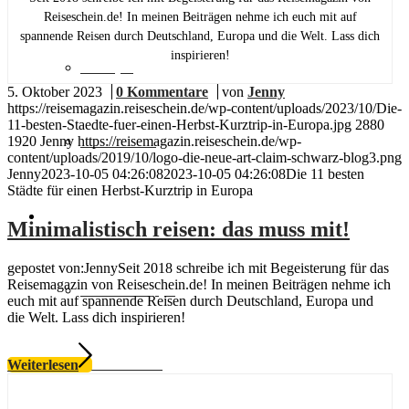
Reiseschein.de! In meinen Beiträgen nehme ich euch mit auf
spannende Reisen durch Deutschland, Europa und die Welt. Lass dich
inspirieren!
Europa
5. Oktober 2023
/
0 Kommentare
/
von
Jenny
https://reisemagazin.reiseschein.de/wp-content/uploads/2023/10/Die-
11-besten-Staedte-fuer-einen-Herbst-Kurztrip-in-Europa.jpg
2880
Fernreisen
1920
Jenny
https://reisemagazin.reiseschein.de/wp-
content/uploads/2019/10/logo-die-neue-art-claim-schwarz-blog3.png
Jenny
2023-10-05 04:26:08
2023-10-05 04:26:08
Die 11 besten
Städte für einen Herbst-Kurztrip in Europa
Reisemagazin
Minimalistisch reisen: das muss mit!
gepostet von:JennySeit 2018 schreibe ich mit Begeisterung für das
Reisemagazin von Reiseschein.de! In meinen Beiträgen nehme ich
Insider Tipps
euch mit auf spannende Reisen durch Deutschland, Europa und
die Welt. Lass dich inspirieren!
Reisetrends
Weiterlesen