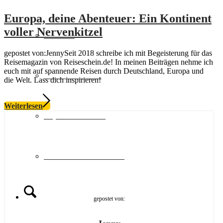
Europa, deine Abenteuer: Ein Kontinent
voller Nervenkitzel
Schweiz
gepostet von:JennySeit 2018 schreibe ich mit Begeisterung für das
Reisemagazin von Reiseschein.de! In meinen Beiträgen nehme ich
euch mit auf spannende Reisen durch Deutschland, Europa und
Geschenkideen
die Welt. Lass dich inspirieren!
Weiterlesen
Top Hotelketten
MULTI-Reisescheine
Suche
gepostet von: