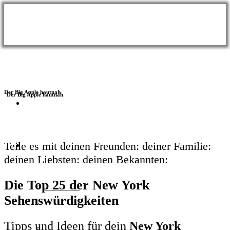
Der Big Apple hautnah
BLOG
Themen
Teile es mit
deinen Freunden:
deiner Familie:
deinen Liebsten:
deinen Bekannten:
Die Top 25 der
New York
Wellness
Sehenswürdigkeiten
Tipps und Ideen für dein
New York
Meer & Seen