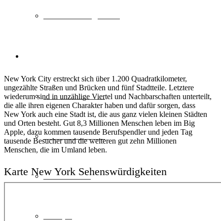
Sehenswürdigkeiten
>> REISESCHEIN.DE
New York City erstreckt sich über 1.200 Quadratkilometer,
ungezählte Straßen und Brücken und fünf Stadtteile. Letztere
Städtereisen DE
wiederum sind in unzählige Viertel und Nachbarschaften unterteilt,
die alle ihren eigenen Charakter haben und dafür sorgen, dass
New York auch eine Stadt ist, die aus ganz vielen kleinen Städten
und Orten besteht. Gut 8,3 Millionen Menschen leben im Big
Apple, dazu kommen tausende Berufspendler und jeden Tag
Städtereisen EU
tausende Besucher und die weiteren gut zehn Millionen
Menschen, die im Umland leben.
Karte New York Sehenswürdigkeiten
Deutschland
Europa