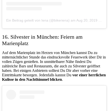
Ein Beitrag geteilt von Iena (@bikeriena)
am
Aug 20, 2019 um 5:53 PDT
16. Silvester in München: Feiern am
Marienplatz
Auf dem Marienplatz im Herzen von München kannst Du zu
mitternächtlicher Stunde das eindrucksvolle Feuerwerk über Dir in
vollen Zügen genießen. In unmittelbarer Nähe findest Du
zahlreiche Bars und Restaurants, die auch zu Silvester geöffnet
haben. Bei einigen Anbietern solltest Du Dir aber vorher eine
Eintrittskarte besorgen. Jedenfalls kannst Du
vor einer herrlichen
Kulisse in den Nachthimmel blicken
.