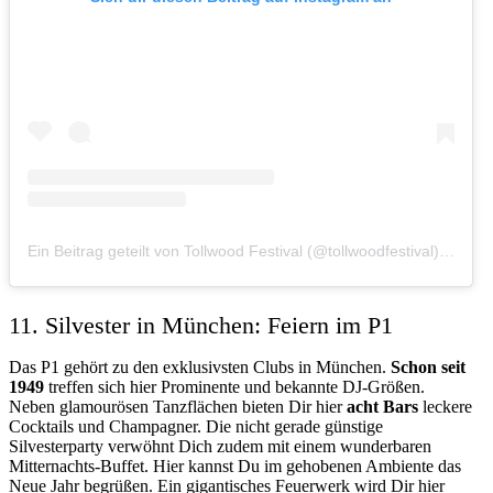
Ein Beitrag geteilt von Tollwood Festival (@tollwoodfestival)
am
Jul
11. Silvester in München: Feiern im P1
Das P1 gehört zu den exklusivsten Clubs in München.
Schon seit
1949
treffen sich hier Prominente und bekannte DJ-Größen.
Neben glamourösen Tanzflächen bieten Dir hier
acht Bars
leckere
Cocktails und Champagner. Die nicht gerade günstige
Silvesterparty verwöhnt Dich zudem mit einem wunderbaren
Mitternachts-Buffet. Hier kannst Du im gehobenen Ambiente das
Neue Jahr begrüßen. Ein gigantisches Feuerwerk wird Dir hier