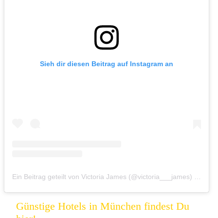
Sieh dir diesen Beitrag auf Instagram an
Ein Beitrag geteilt von Victoria James (@victoria___james)
am
Dez
Günstige Hotels in München findest Du