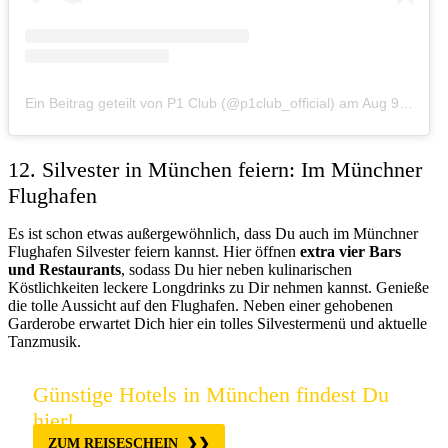
Ein Beitrag geteilt von P1 Club (@p1club_official)
am
Aug 9, 2019 um 4:29 PDT
12. Silvester in München feiern: Im Münchner
Flughafen
Es ist schon etwas außergewöhnlich, dass Du auch im Münchner
Flughafen Silvester feiern kannst. Hier öffnen
extra vier Bars
und Restaurants
, sodass Du hier neben kulinarischen
Köstlichkeiten leckere Longdrinks zu Dir nehmen kannst. Genieße
die tolle Aussicht auf den Flughafen. Neben einer gehobenen
Garderobe erwartet Dich hier ein tolles Silvestermenü und aktuelle
Tanzmusik.
Günstige Hotels in München findest Du
hier!
ZUM REISESCHEIN