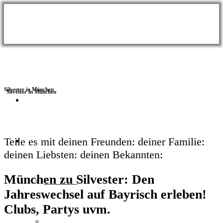
Silvester in München
BLOG
Themen
Teile es mit
deinen Freunden:
deiner Familie:
deinen Liebsten:
deinen Bekannten:
München zu Silvester: Den
Wellness
Jahreswechsel auf Bayrisch erleben!
Clubs, Partys uvm.
Meer & Seen