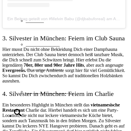
Ein Beitrag geteilt von #Melvin Babu (@djbabuforeal)
am
Aug 24, 2014 um 11:53 PDT
Schweiz
3. Silvester in München: Feiern im Club Sauna
Geschenkideen
Hier musst Du nicht ohne Bekleidung Dich einer Dampfsauna
unterziehen. Der Club Sauna bietet dennoch heiß tanzbare Musik,
die Dich schnell zum Schwitzen bringt. Hier erlebst Du die
legendären
70er, 80er und 90er Jahre Hits
, aber auch angesagte
Top Hotelketten
Evergreens.
Das urige Ambiente sorgt hier für viel Gemütlichkeit.
So kannst Du Dich zwischendurch auf traditionellen Holzbänken
ausruhen.
MULTI-Reisescheine
4. Silvester in München: Feiern im Charlie
Ein besonderes Highlight in München stellt das
vietnamesische
Restaurant
Charlie dar. Hierbei handelt es sich um eine Party-
Suche
Location, die nicht nur leckere vietnamesische Küche bietet,
sondern auch Tanzmusik bis in den frühen Morgen. Zu Silvester
kannst Du leckeres NYE Hangover probieren. Danach geht es auf