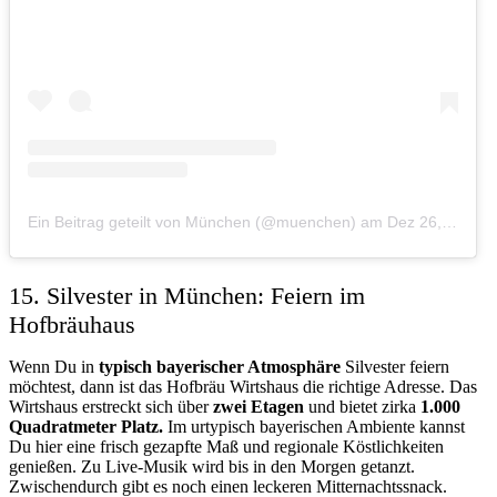
Ein Beitrag geteilt von München (@muenchen)
am
Dez 26, 2015 um 6:08 PST
15. Silvester in München: Feiern im
Hofbräuhaus
Wenn Du in
typisch bayerischer Atmosphäre
Silvester feiern
möchtest, dann ist das Hofbräu Wirtshaus die richtige Adresse. Das
Wirtshaus erstreckt sich über
zwei Etagen
und bietet zirka
1.000
Quadratmeter Platz.
Im urtypisch bayerischen Ambiente kannst
Du hier eine frisch gezapfte Maß und regionale Köstlichkeiten
genießen. Zu Live-Musik wird bis in den Morgen getanzt.
Zwischendurch gibt es noch einen leckeren Mitternachtssnack.