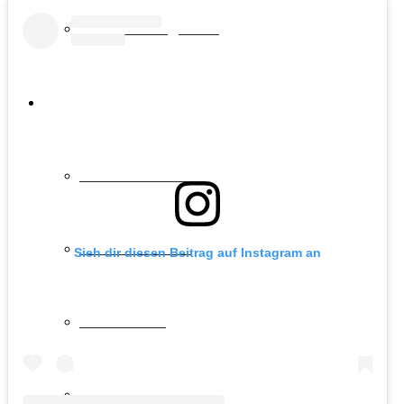
Sehenswürdigkeiten
>> REISESCHEIN.DE
Städtereisen DE
Städtereisen EU
Sieh dir diesen Beitrag auf Instagram an
Deutschland
Europa