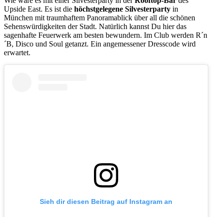
Wie wäre es mit einer Silvesterparty in der
Rooftop-Bar
des
Upside East. Es ist die
höchstgelegene Silvesterparty
in
München mit traumhaftem Panoramablick über all die schönen
Sehenswürdigkeiten der Stadt. Natürlich kannst Du hier das
sagenhafte Feuerwerk am besten bewundern. Im Club werden R´n
´B, Disco und Soul getanzt. Ein angemessener Dresscode wird
erwartet.
Sieh dir diesen Beitrag auf Instagram an