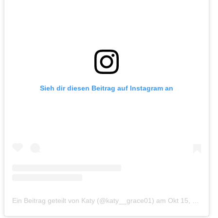
Sieh dir diesen Beitrag auf Instagram an
Ein Beitrag geteilt von Katy (@katy__grace01)
am
Okt 15, 2019 um 12:39 PDT