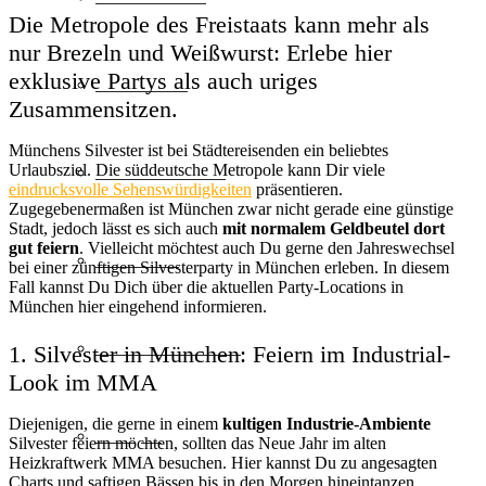
Die Metropole des Freistaats kann mehr als
nur Brezeln und Weißwurst: Erlebe hier
exklusive Partys als auch uriges
Städtereise
Zusammensitzen.
Münchens Silvester ist bei Städtereisenden ein beliebtes
Urlaubsziel. Die süddeutsche Metropole kann Dir viele
Familienurlaub
eindrucksvolle Sehenswürdigkeiten
präsentieren.
Zugegebenermaßen ist München zwar nicht gerade eine günstige
Stadt, jedoch lässt es sich auch
mit normalem Geldbeutel dort
gut feiern
. Vielleicht möchtest auch Du gerne den Jahreswechsel
Skiurlaub
bei einer zünftigen Silvesterparty in München erleben. In diesem
Fall kannst Du Dich über die aktuellen Party-Locations in
München hier eingehend informieren.
Freizeit & Action
1. Silvester in München: Feiern im Industrial-
Look im MMA
Diejenigen, die gerne in einem
kultigen Industrie-Ambiente
Camping
Silvester feiern möchten, sollten das Neue Jahr im alten
Heizkraftwerk MMA besuchen. Hier kannst Du zu angesagten
Charts und saftigen Bässen bis in den Morgen hineintanzen.