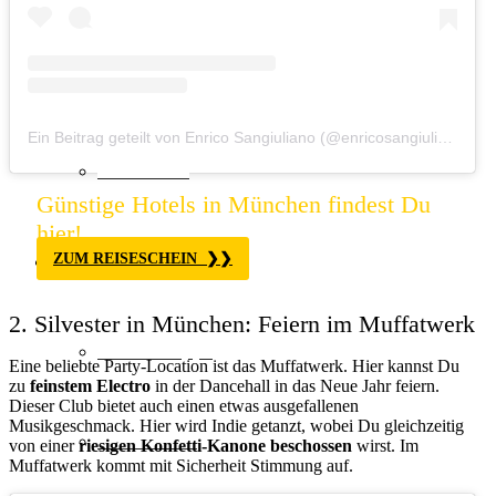
Europa
Ein Beitrag geteilt von Enrico Sangiuliano (@enricosangiuliano)
a
Fernreisen
Günstige Hotels in München findest Du
hier!
Reisemagazin
ZUM REISESCHEIN
2. Silvester in München: Feiern im Muffatwerk
Insider Tipps
Eine beliebte Party-Location ist das Muffatwerk. Hier kannst Du
zu
feinstem Electro
in der Dancehall in das Neue Jahr feiern.
Dieser Club bietet auch einen etwas ausgefallenen
Musikgeschmack. Hier wird Indie getanzt, wobei Du gleichzeitig
Reisetrends
von einer
riesigen Konfetti-Kanone beschossen
wirst. Im
Muffatwerk kommt mit Sicherheit Stimmung auf.